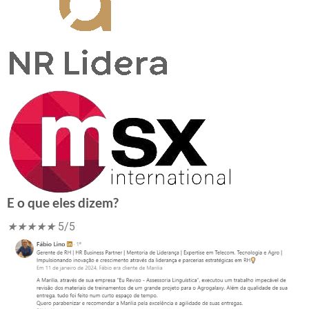
E o que eles dizem?
★
★
★
★
★
5/5