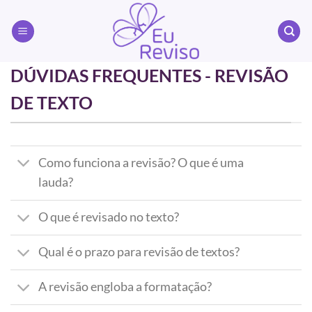
Skip
to
content
DÚVIDAS FREQUENTES - REVISÃO
DE TEXTO
Como funciona a revisão? O que é uma
lauda?
O que é revisado no texto?
Qual é o prazo para revisão de textos?
A revisão engloba a formatação?