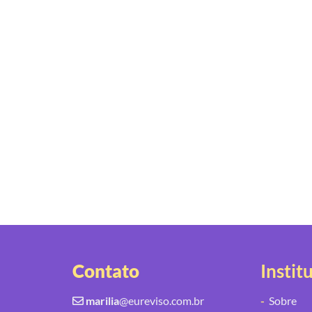
Contato
Instit
marilia
@eureviso.com.br
-
Sobre