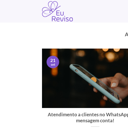
Skip
to
content
21
set
Atendimento a clientes no WhatsAp
mensagem conta!