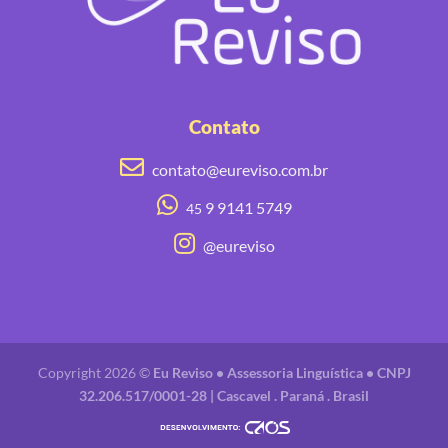
Contato
contato@eureviso.com.br
9 9141 5749
45
@eureviso
Copyright 2026 ©
Eu Reviso • Assessoria Linguística • CNPJ
32.206.517/0001-28 | Cascavel . Paraná . Brasil