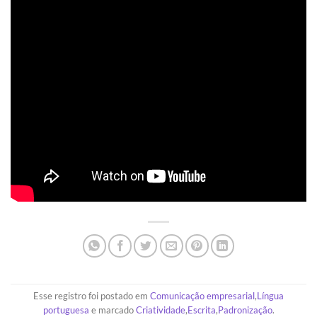
Esse registro foi postado em
Comunicação empresarial
,
Língua
portuguesa
e marcado
Criatividade
,
Escrita
,
Padronização
.