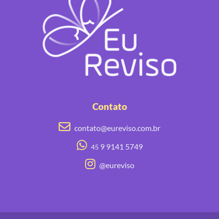
Contato
contato@eureviso.com.br
9 9141 5749
45
@eureviso